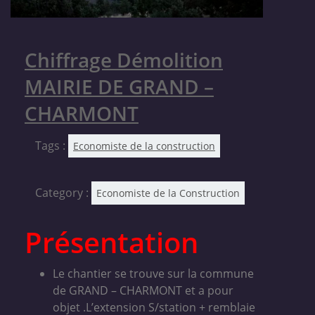
Chiffrage Démolition
MAIRIE DE GRAND –
CHARMONT
Tags :
Economiste de la construction
Category :
Economiste de la Construction
Présentation
Le chantier se trouve sur la commune
de GRAND – CHARMONT et a pour
objet .L’extension S/station + remblaie