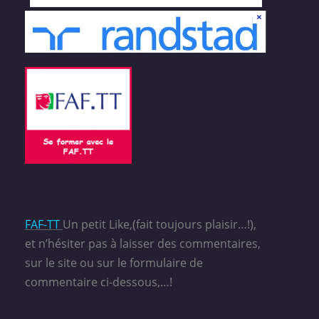
FAF-TT
Un petit Like,(fait toujours plaisir…!),
et n’hésiter pas à laisser des commentaires,
sur le site ou sur le formulaire de
commentaire ci-dessous,…!