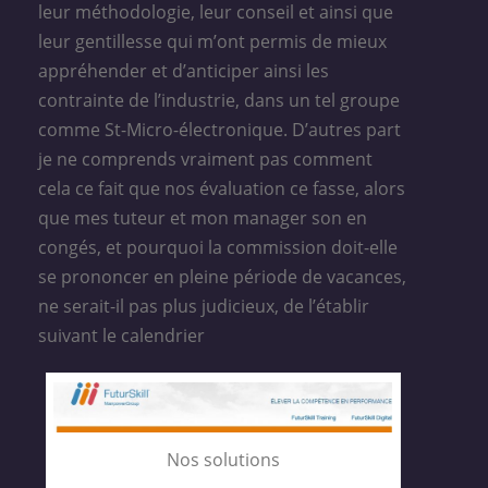
leur méthodologie, leur conseil et ainsi que
leur gentillesse qui m’ont permis de mieux
appréhender et d’anticiper ainsi les
contrainte de l’industrie, dans un tel groupe
comme St-Micro-électronique. D’autres part
je ne comprends vraiment pas comment
cela ce fait que nos évaluation ce fasse, alors
que mes tuteur et mon manager son en
congés, et pourquoi la commission doit-elle
se prononcer en pleine période de vacances,
ne serait-il pas plus judicieux, de l’établir
suivant le calendrier
Nos solutions