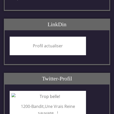
LinkDin
Profil actualiser
Twitter-Profil
1200-Bandit,Une Vrais Reine
sauvage…!