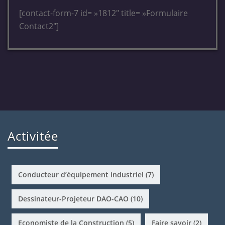
[contact-form-7 id= »1812″ title= »Formulaire
Contact2″]
Activitée
Conducteur d’équipement industriel
(7)
Dessinateur-Projeteur DAO-CAO
(10)
Economiste de la Construction
(5)
Faire savoir
(2)