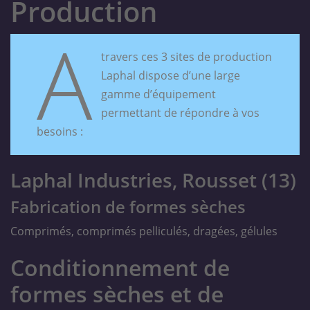
Production
A
travers ces 3 sites de production
Laphal dispose d’une large
gamme d’équipement
permettant de répondre à vos
besoins :
Laphal Industries, Rousset (13)
Fabrication de formes sèches
Comprimés, comprimés pelliculés, dragées, gélules
Conditionnement de
formes sèches et de