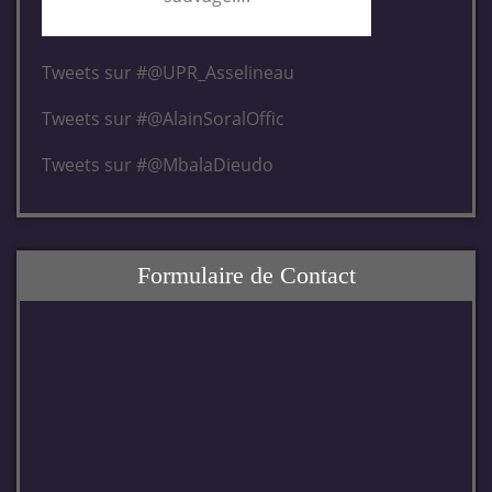
Tweets sur #@UPR_Asselineau
Tweets sur #@AlainSoralOffic
Tweets sur #@MbalaDieudo
Formulaire de Contact