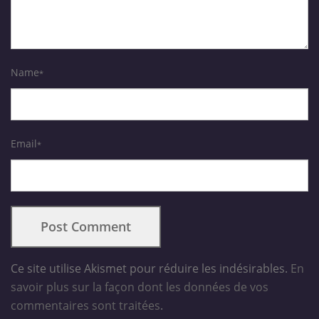
Name
*
Email
*
Ce site utilise Akismet pour réduire les indésirables.
En
savoir plus sur la façon dont les données de vos
commentaires sont traitées
.