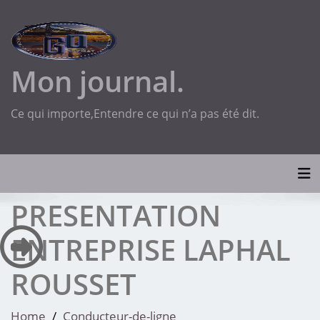
Skip
to
content
Mon journal.
Ce qui importe,Entendre ce qui n’a pas été dit.
Tog
PRESENTATION
ENTREPRISE LAPHAL
ROUSSET
Home
Conducteur-de-ligne