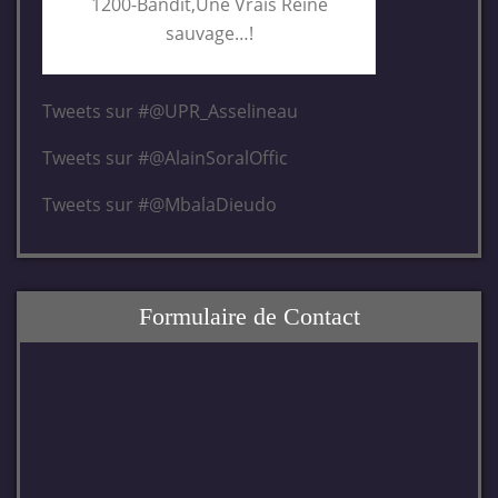
1200-Bandit,Une Vrais Reine
sauvage…!
Tweets sur #@UPR_Asselineau
Tweets sur #@AlainSoralOffic
Tweets sur #@MbalaDieudo
Formulaire de Contact