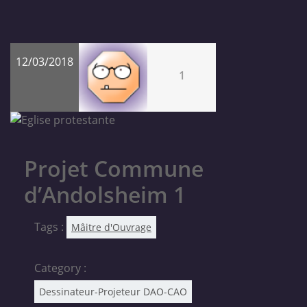
12/03/2018
1
Projet Commune
d’Andolsheim 1
Tags :
Mâitre d'Ouvrage
Category :
Dessinateur-Projeteur DAO-CAO