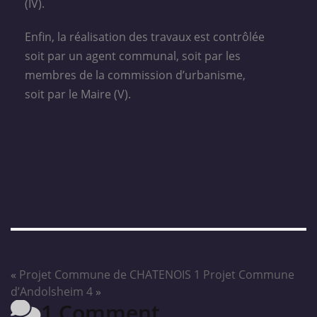
(IV).
Enfin, la réalisation des travaux est contrôlée
soit par un agent communal, soit par les
membres de la commission d’urbanisme,
soit par le Maire (V).
«
Projet Commune de CHATENOIS 1
Projet Commune
d’Andolsheim 4
»
1 Comment