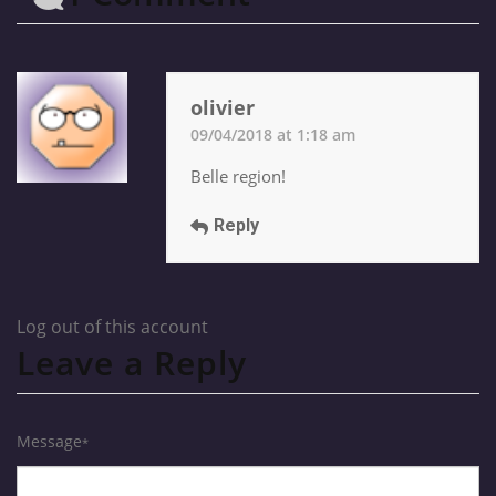
olivier
09/04/2018 at 1:18 am
Belle region!
Reply
Log out of this account
Leave a Reply
Message
*