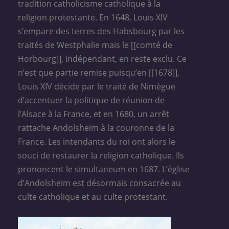
tradition catholicisme catholique à la
religion protestante. En 1648, Louis XIV
s’empare des terres des Habsbourg par les
traités de Westphalie mais le [[comté de
Horbourg]], indépendant, en reste exclu. Ce
n’est que partie remise puisqu’en [[1678]],
Louis XIV décide par le traité de Nimègue
d’accentuer la politique de réunion de
l’Alsace à la France, et en 1680, un arrêt
rattache Andolsheim à la couronne de la
France. Les intendants du roi ont alors le
souci de restaurer la religion catholique. Ils
prononcent le simultaneum en 1687. L’église
d’Andolsheim est désormais consacrée au
culte catholique et au culte protestant.