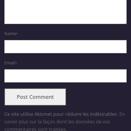
Name
*
Email
*
Ce site utilise Akismet pour réduire les indésirables.
En
savoir plus sur la façon dont les données de vos
commentaires sont traitées
.