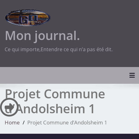
Skip
to
content
Mon journal.
Ce qui importe,Entendre ce qui n’a pas été dit.
Tog
Projet Commune
d’Andolsheim 1
Home
Projet Commune d’Andolsheim 1