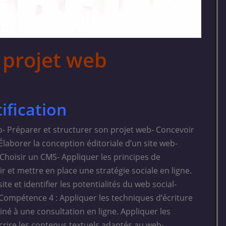
 projet web
tification
b- Préparer et structurer son projet web- Concevoir
Élaborer la conception éditoriale d’un site web-
. Choisir un CMS- Appliquer les principes de
r et mettre en place une stratégie sociale en ligne.
ite et identifier les potentialités du web social-
 Compétence 4 : Appliquer les techniques d’écriture
né à une consultation en ligne. Appliquer les
crire les contenus textuels adaptés au web-