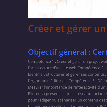
Créer et gérer un
Objectif général : Cer
Compétence 1 : Créer et gérer un projet we
l’architecture d’un site web Compétence 2 : 
Identifier, structurer et gérer ses contenus
l’ergonomie éditoriale Compétence 3 : Défini
Mesurer l’importance de l’interactivité d’un s
Piloter sa présence sur les réseaux sociaux
pour rédiger ou scénariser un contenu desti
techniques d’écriture adaptées au web. Réé