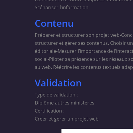
Scénariser l’information
Contenu
Préparer et structurer son projet web-Concev
structurer et gérer ses contenus. Choisir u
éditoriale-Mesurer l’importance de l’interacti
social-Piloter sa présence sur les réseaux s
au web. Réécrire les contenus textuels adap
Validation
Type de validation :
Diplôme autres ministères
Certification :
Créer et gérer un projet web