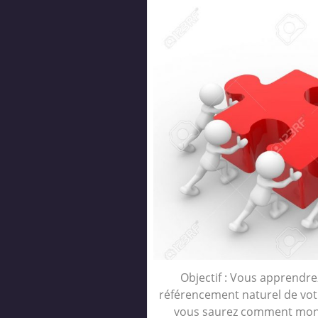
Objectif : Vous apprendrez
référencement naturel de votre
vous saurez comment mont