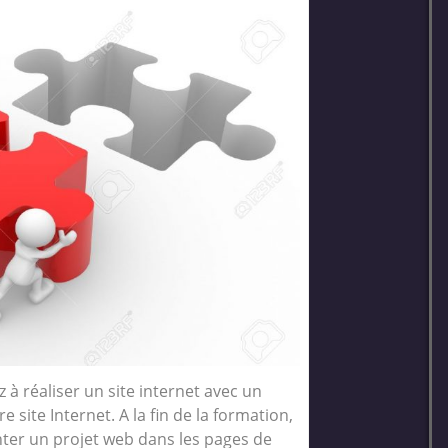
 à réaliser un site internet avec un
 site Internet. A la fin de la formation,
er un projet web dans les pages de