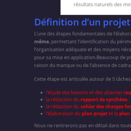
résultats naturels des m
Définition d’un proje
L’une des étapes fondamentales de l’élabora
même
, permettant l’identification du périmè
l’organisation adéquate et des moyens néce
pour sa mise en application.Beaucoup de pr
raison du manque ou de l’absence de cadrage
Cette étape est articulée autour de 5 tâches 
l’étude des besoins et des attentes (
au
la rédaction du
rapport de synthèse
,
la rédaction du
cahier des charges fo
l’élaboration du
plan projet
et le
plan
Nous ne rentrerons pas en détail dans toute