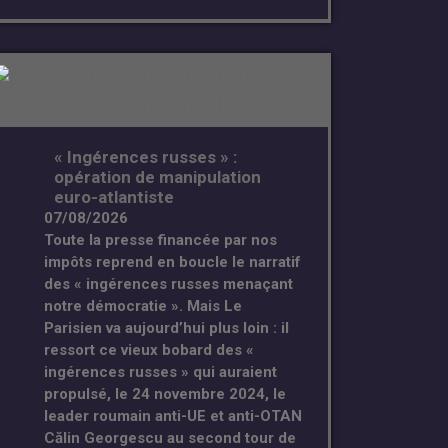
L’UPR A FRANCHI LE CAP
DES 30 000 ADHÉRENTS !
« Ingérences russes » :
opération de manipulation
euro-atlantiste
07/08/2026
Toute la presse financée par nos
impôts reprend en boucle le narratif
des « ingérences russes menaçant
notre démocratie ». Mais Le
Parisien va aujourd’hui plus loin : il
ressort ce vieux bobard des «
ingérences russes » qui auraient
propulsé, le 24 novembre 2024, le
leader roumain anti-UE et anti-OTAN
Călin Georgescu au second tour de