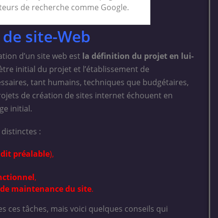
oteurs de recherche comme Google.
t de site-Web
tion d’un site web est
la définition du projet en lui-
tre initial du projet et l’établissement de
ssaires, tant humains, techniques que budgétaires,
ojets de création de sites internet échouent en
 initial.
distinctes :
dit préalable
),
nctionnel
,
 de maintenance du site
.
s ces tâches, mais voici quelques conseils qui